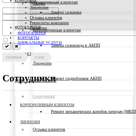
КОМПАНИЯ
Корпоративным клиентам
Акции
Лицензии
Замена сальника
Сотрудники
Отзывы клиентов
Реквизиты компании
ФОТОГАЛЕРЕЯ
Гарантии
Корпоративным клиентам
ФОТОГАЛЕРЕЯ
КОНТАКТЫ
УНИКАЛЬНЫЕ УСЛУГИ
Замена соленоида в АКПП
КОНТАКТЫ
ГЛАВНАЯ
О НАС
Лицензии
Сотрудники
Ремонт гидроблоков АКПП
УНИКАЛЬНЫЕ УСЛУГИ
Сотрудники
КОРПОРАТИВНЫМ КЛИЕНТАМ
Ремонт механических коробок передач (МКП
ЛИЦЕНЗИИ
Отзывы клиентов