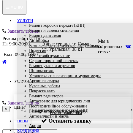
МЕНЮ
УСЛУГИ
Ремонт коробки передач (КПП)
Ремонт и замена сцепления
Заказать звонок
Ремонт двигателя
Режим работы: Пн-
Автомойка
Мы в
Пт 9:00-20:00
Адрес сервиса: г. Самара,
Комплексное техническое обслуживание
социальных
ул. Уральская, 38 к1
Подвеска
сетях:
Вых: 09.00-18.00
ТО - техобслуживание
Сервис тормозной системы
Ремонт узлов и агрегатов
Шиномонтаж
Установка сигнализации и мультимедиа
Аргонная сварка
УСЛУГИ
Кузовные работы
Покраска авто
Ремонт радиаторов
Автосервис для юридических лиц
Заказать звонок
Постгарантийное обслуживание
ЦЕНЫ
×
Ремонт коробки передач (КПП)
Ремонт автомобиля в рассрочку
Ремонт вариатора
Автозапчасти и масла
Оставить заявку
ЦЕНЫ
Акции
КОМПАНИЯ