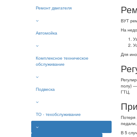
Рем
Ремонт двигателя
ВУТ рем
На недо
Автомойка
У
У
Для ино
Комплексное техническое
обслуживание
Рег
Регулир
полу) —
Подвеска
ГТЦ.
При
ТО - техобслуживание
Потеря 
педали,
В 5 слу