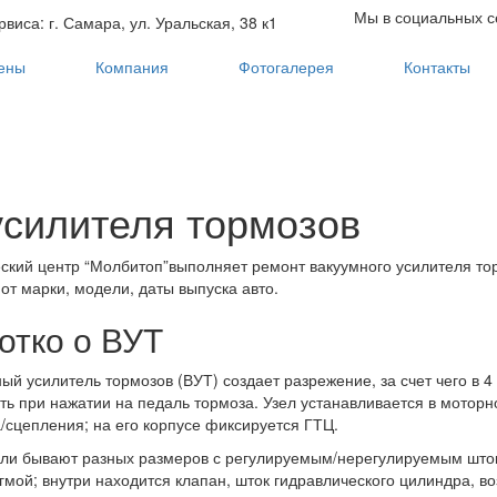
Мы в социальных с
виса: г. Самара, ул. Уральская, 38 к1
ены
Компания
Фотогалерея
Контакты
усилителя тормозов
ский центр “Молбитоп”выполняет ремонт вакуумного усилителя тор
 от марки, модели, даты выпуска авто.
отко о ВУТ
ый усилитель тормозов (ВУТ) создает разрежение, за счет чего в 4
ть при нажатии на педаль тормоза. Узел устанавливается в моторн
/сцепления; на его корпусе фиксируется ГТЦ.
ли бывают разных размеров с регулируемым/нерегулируемым штоко
мой; внутри находится клапан, шток гидравлического цилиндра, во