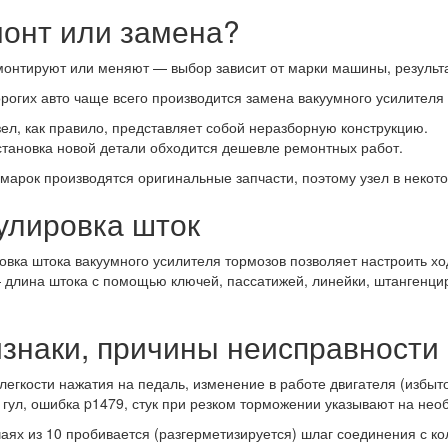
онт или замена?
онтируют или меняют — выбор зависит от марки машины, результа
рогих авто чаще всего производится замена вакуумного усилителя
зел, как правило, представляет собой неразборную конструкцию.
становка новой детали обходится дешевле ремонтных работ.
марок производятся оригинальные запчасти, поэтому узел в некото
улировка шток
овка штока вакуумного усилителя тормозов позволяет настроить хо
 длина штока с помощью ключей, пассатижей, линейки, штангенци
знаки, причины неисправности
легкости нажатия на педаль, изменение в работе двигателя (избы
 гул, ошибка p1479, стук при резком торможении указывают на нео
чаях из 10 пробивается (разгерметизируется) шлаг соединения с 